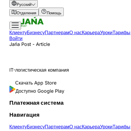
Русский
Отделения
Помощь
Клиенту
Бизнесу
Партнерам
О нас
Карьера
Уроки
Тарифы
Войти
Jańa Post - Article
IT-логистическая компания
Скачать
App Store
Доступно
Google Play
Платежная система
Навигация
Клиенту
Бизнесу
Партнерам
О нас
Карьера
Уроки
Тарифы