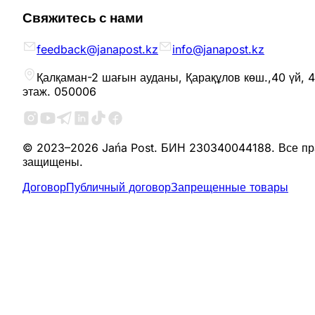
Свяжитесь с нами
feedback@janapost.kz
info@janapost.kz
Қалқаман-2 шағын ауданы, Қарақұлов көш.,40 үй, 4
этаж. 050006
© 2023–2026 Jańa Post. БИН 230340044188. Все пр
защищены.
Договор
Публичный договор
Запрещенные товары